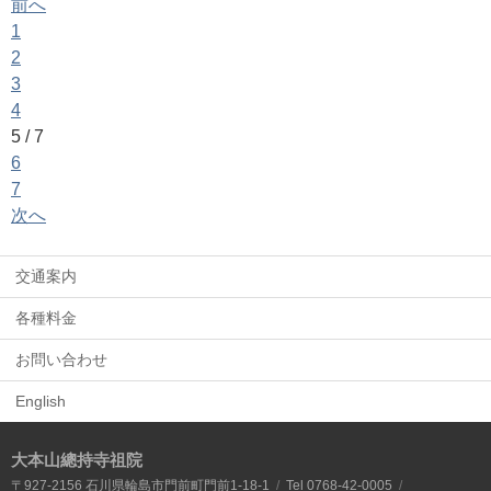
前へ
1
2
3
4
5
/ 7
6
7
次へ
交通案内
各種料金
お問い合わせ
English
大本山總持寺祖院
〒927-2156 石川県輪島市門前町門前1-18-1
Tel 0768-42-0005